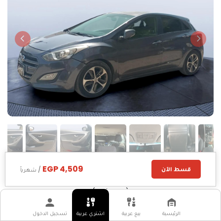
4,509 EGP
قسط الآن
/ شهرياً
هيونداي
اي30
2017
(الفئة الأولى)
الرئيسية
بيع عربية
اشتري عربية
تسجيل الدخول